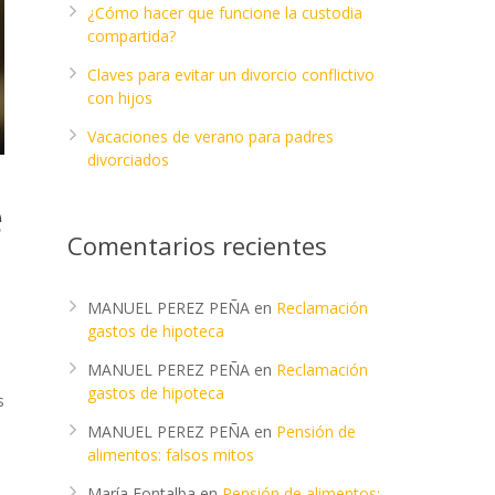
¿Cómo hacer que funcione la custodia
compartida?
Claves para evitar un divorcio conflictivo
con hijos
Vacaciones de verano para padres
divorciados
e
Comentarios recientes
MANUEL PEREZ PEÑA
en
Reclamación
gastos de hipoteca
MANUEL PEREZ PEÑA
en
Reclamación
gastos de hipoteca
s
MANUEL PEREZ PEÑA
en
Pensión de
alimentos: falsos mitos
María Fontalba
en
Pensión de alimentos: