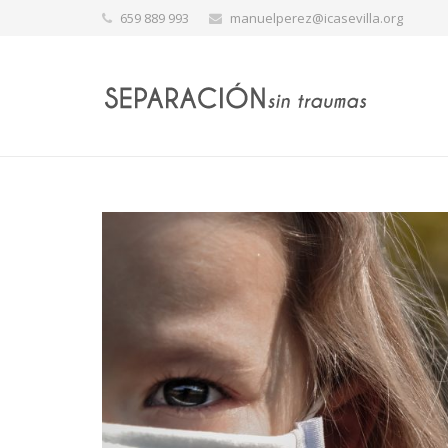
659 889 993
manuelperez@icasevilla.org