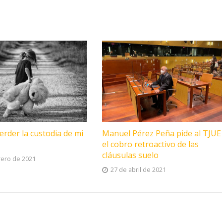
rder la custodia de mi
Manuel Pérez Peña pide al TJUE
el cobro retroactivo de las
cláusulas suelo
rero de 2021
27 de abril de 2021