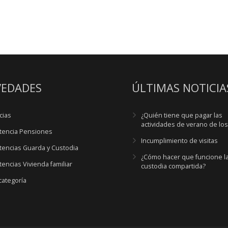
EDADES
ÚLTIMAS NOTICIA
cias
¿Quién tiene que pagar las
actividades de verano de lo
tencia Pensiones
Incumplimiento de visitas
tencias Guarda y Custodia
¿Cómo hacer que funcione l
encias Vivienda familiar
custodia compartida?
categoría