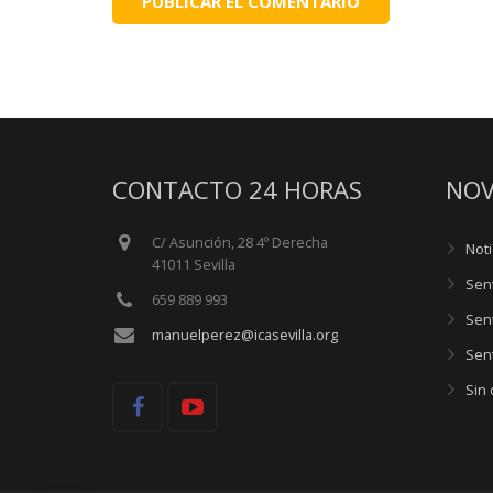
CONTACTO 24 HORAS
NOV
C/ Asunción, 28 4º Derecha
Noti
41011 Sevilla
Sen
659 889 993
Sen
manuelperez@icasevilla.org
Sent
Sin 