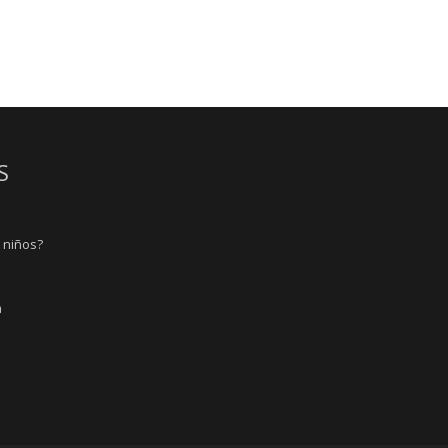
S
s niños?
a