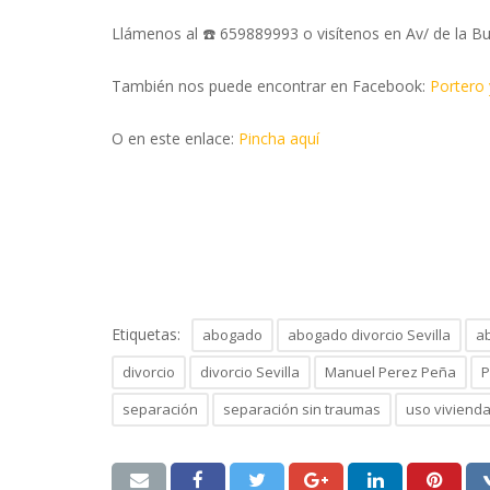
Llámenos al ☎️ 659889993 o visítenos en Av/ de la Bu
También nos puede encontrar en Facebook:
Portero
O en este enlace:
Pincha aquí
Etiquetas:
abogado
abogado divorcio Sevilla
a
divorcio
divorcio Sevilla
Manuel Perez Peña
P
separación
separación sin traumas
uso vivienda