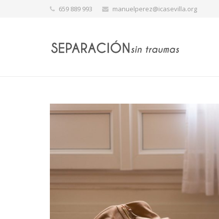
659 889 993
manuelperez@icasevilla.org