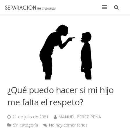
Inicio
Quienes somos
Noticias
Sentencias
Contacto
¿Qué puedo hacer si mi hijo
me falta el respeto?
21 de julio de 2021
MANUEL PEREZ PEÑA
Sin categoría
No hay comentarios