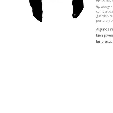
No hay 
abogad
compartid
guarda y c
portero y 
Algunos n
bien jóven
las práct