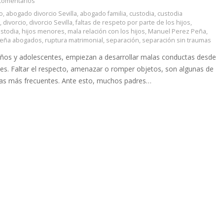
comentarios
o
,
abogado divorcio Sevilla
,
abogado familia
,
custodia
,
custodia
a
,
divorcio
,
divorcio Sevilla
,
faltas de respeto por parte de los hijos
,
ustodia
,
hijos menores
,
mala relación con los hijos
,
Manuel Perez Peña
,
peña abogados
,
ruptura matrimonial
,
separación
,
separación sin traumas
iños y adolescentes, empiezan a desarrollar malas conductas desde
es. Faltar el respecto, amenazar o romper objetos, son algunas de
icas más frecuentes. Ante esto, muchos padres…