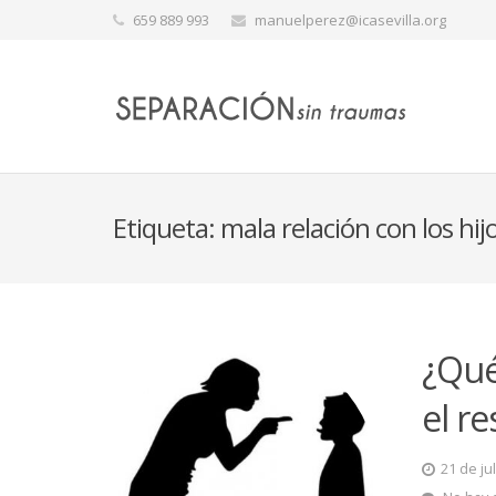
659 889 993
manuelperez@icasevilla.org
Etiqueta:
mala relación con los hij
¿Qué
el r
21 de ju