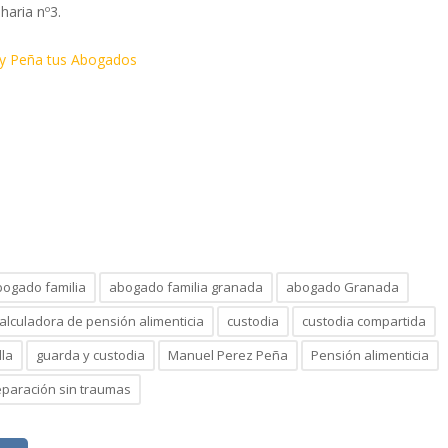
haria nº3.
 y Peña tus Abogados
bogado familia
abogado familia granada
abogado Granada
alculadora de pensión alimenticia
custodia
custodia compartida
lla
guarda y custodia
Manuel Perez Peña
Pensión alimenticia
eparación sin traumas