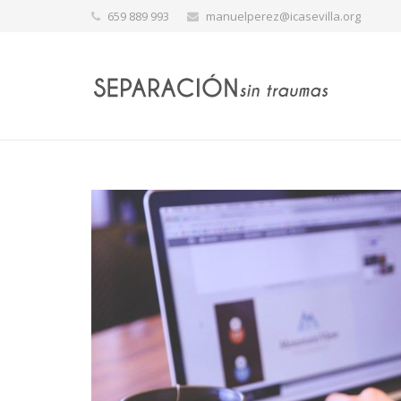
659 889 993
manuelperez@icasevilla.org