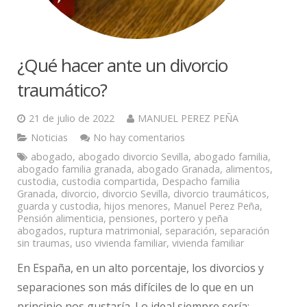
¿Qué hacer ante un divorcio
traumático?
21 de julio de 2022
MANUEL PEREZ PEÑA
Noticias
No hay comentarios
abogado
,
abogado divorcio Sevilla
,
abogado familia
,
abogado familia granada
,
abogado Granada
,
alimentos
,
custodia
,
custodia compartida
,
Despacho familia
Granada
,
divorcio
,
divorcio Sevilla
,
divorcio traumáticos
,
guarda y custodia
,
hijos menores
,
Manuel Perez Peña
,
Pensión alimenticia
,
pensiones
,
portero y peña
abogados
,
ruptura matrimonial
,
separación
,
separación
sin traumas
,
uso vivienda familiar
,
vivienda familiar
En España, en un alto porcentaje, los divorcios y
separaciones son más difíciles de lo que en un
principio nos gustaría. Lo ideal siempre sería: