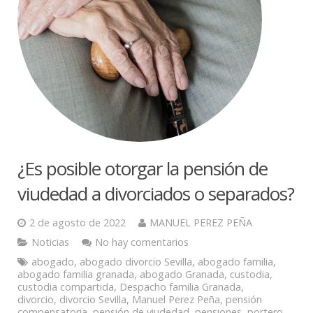
¿Es posible otorgar la pensión de
viudedad a divorciados o separados?
2 de agosto de 2022
MANUEL PEREZ PEÑA
Noticias
No hay comentarios
abogado
,
abogado divorcio Sevilla
,
abogado familia
,
abogado familia granada
,
abogado Granada
,
custodia
,
custodia compartida
,
Despacho familia Granada
,
divorcio
,
divorcio Sevilla
,
Manuel Perez Peña
,
pensión
compensatoria
,
pensión de viudedad
,
pensiones
,
portero