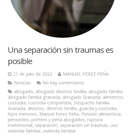
Una separación sin traumas es
posible
21 de julio de 2022
MANUEL PEREZ PEÑA
Noticias
No hay comentarios
abogado
,
abogado divorcio Sevilla
,
abogado familia
,
abogado familia granada
,
abogado Granada
,
alimentos
,
custodia
,
custodia compartida
,
Despacho familia
Granada
,
divorcio
,
divorcio Sevilla
,
guarda y custodia
,
hijos menores
,
Manuel Perez Peña
,
Pensión alimenticia
,
pensiones
,
portero y peña abogados
,
ruptura
matrimonial
,
separación
,
separación sin traumas
,
uso
vivienda familiar
,
vivienda familiar