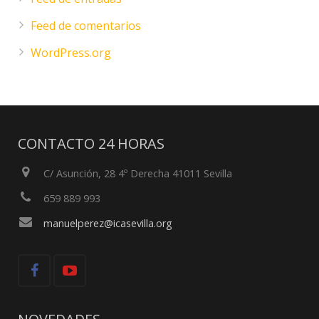
Feed de comentarios
WordPress.org
CONTACTO 24 HORAS
C/ Asunción, 28 4º Derecha 41011 Sevilla
659 889 993
manuelperez@icasevilla.org