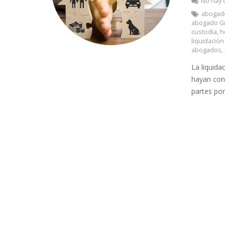
No hay 
abogad
abogado G
custodia
,
h
liquidació
abogados
,
La liquida
hayan con
partes po