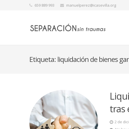
659 889 993
manuelperez@icasevilla.org
Etiqueta:
liquidación de bienes ga
Liqu
tras 
2 de di