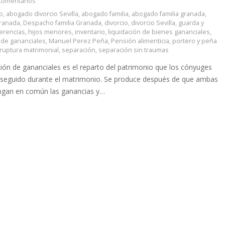
comentarios
o
,
abogado divorcio Sevilla
,
abogado familia
,
abogado familia granada
,
ranada
,
Despacho familia Granada
,
divorcio
,
divorcio Sevilla
,
guarda y
erencias
,
hijos menores
,
inventario
,
liquidación de bienes gananciales
,
n de gananciales
,
Manuel Perez Peña
,
Pensión alimenticia
,
portero y peña
ruptura matrimonial
,
separación
,
separación sin traumas
ción de gananciales es el reparto del patrimonio que los cónyuges
seguido durante el matrimonio. Se produce después de que ambas
ngan en común las ganancias y…