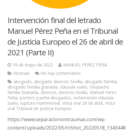
Intervención final del letrado
Manuel Pérez Peña en el Tribunal
de Justicia Europeo el 26 de abril de
2021 (Parte II)
18 de mayo de 2022
MANUEL PEREZ PEÑA
Noticias
No hay comentarios
abogado
,
abogado divorcio Sevilla
,
abogado familia
,
abogado familia granada
,
cláusula suelo
,
Despacho
familia Granada
,
divorcio
,
divorcio Sevilla
,
Manuel Perez
Peña
,
portero y peña abogados
,
reclamación cláusula
suelo
,
ruptura matrimonial
,
Vista oral 26 de abril
,
Vista
oral Tribunal de Justicia Europeo
https://www.separacionsintraumas.com/wp-
content/uploads/2022/05/InShot_20220518_1343448