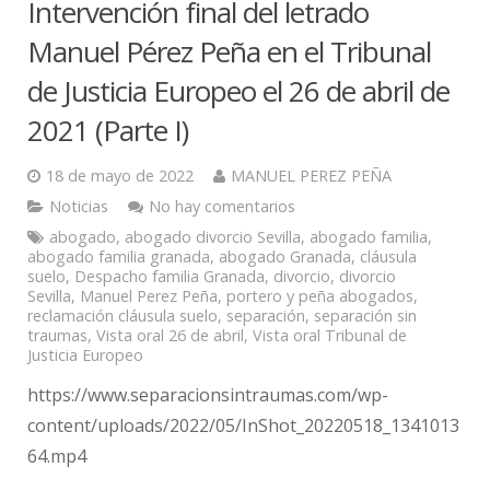
Intervención final del letrado
Manuel Pérez Peña en el Tribunal
de Justicia Europeo el 26 de abril de
2021 (Parte I)
18 de mayo de 2022
MANUEL PEREZ PEÑA
Noticias
No hay comentarios
abogado
,
abogado divorcio Sevilla
,
abogado familia
,
abogado familia granada
,
abogado Granada
,
cláusula
suelo
,
Despacho familia Granada
,
divorcio
,
divorcio
Sevilla
,
Manuel Perez Peña
,
portero y peña abogados
,
reclamación cláusula suelo
,
separación
,
separación sin
traumas
,
Vista oral 26 de abril
,
Vista oral Tribunal de
Justicia Europeo
https://www.separacionsintraumas.com/wp-
content/uploads/2022/05/InShot_20220518_1341013
64.mp4