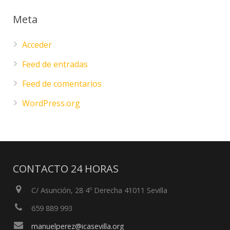
Meta
Acceder
Feed de entradas
Feed de comentarios
WordPress.org
CONTACTO 24 HORAS
C/ Asunción, 28 4º Derecha 41011 Sevilla
659 889 993
manuelperez@icasevilla.org