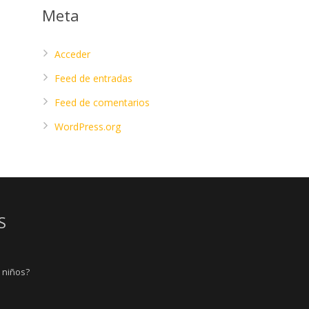
Meta
Acceder
Feed de entradas
Feed de comentarios
WordPress.org
S
s niños?