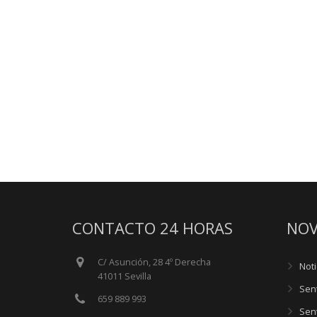
CONTACTO 24 HORAS
NOV
C/ Asunción, 28 4º Derecha
Noti
41011 Sevilla
Sen
659 889 993
Sen