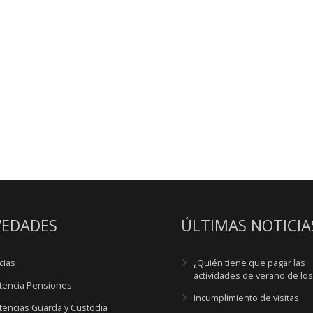
EDADES
ÚLTIMAS NOTICIA
cias
¿Quién tiene que pagar las
actividades de verano de lo
tencia Pensiones
Incumplimiento de visitas
tencias Guarda y Custodia