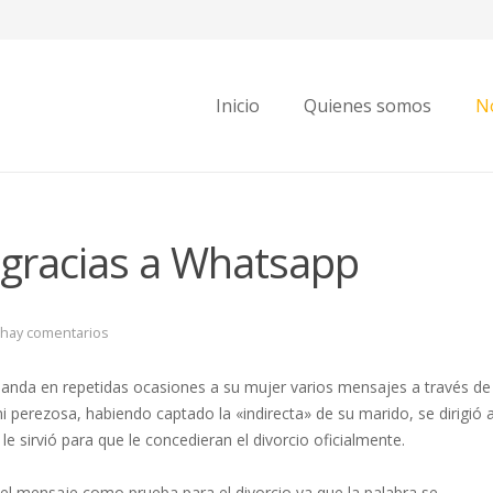
Inicio
Quienes somos
No
 gracias a Whatsapp
hay comentarios
 manda en repetidas ocasiones a su mujer varios mensajes a través de
ni perezosa, habiendo captado la «indirecta» de su marido, se dirigió 
e sirvió para que le concedieran el divorcio oficialmente.
ó el mensaje como prueba para el divorcio ya que la palabra se