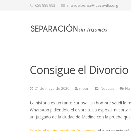
659 889 993
manuelperez@icasevilla.org
Consigue el Divorcio
21 de mayo de 2020
moon
Noticias
No 
La historia es un tanto curiosa. Un hombre saudí le
WhatsApp pidiéndole el divorcio. La esposa, ni corta 
un juzgado de la ciudad de Medina con la prueba que l
Según el diario «Arabian Business»
, el juez consider