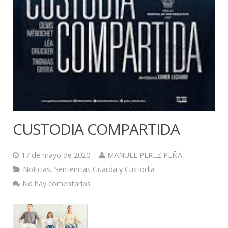
CUSTODIA COMPARTIDA
17 de mayo de 2020
MANUEL PEREZ PEÑA
Noticias
,
Sentencias Guarda y Custodia
No hay comentarios