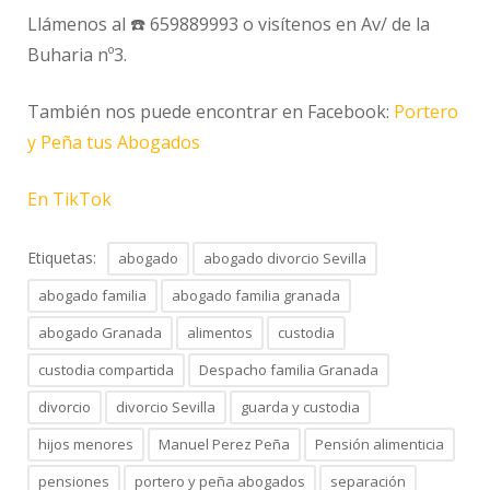
Llámenos al ☎️ 659889993 o visítenos en Av/ de la
Buharia nº3.
También nos puede encontrar en Facebook:
Portero
y Peña tus Abogados
En TikTok
Etiquetas:
abogado
abogado divorcio Sevilla
abogado familia
abogado familia granada
abogado Granada
alimentos
custodia
custodia compartida
Despacho familia Granada
divorcio
divorcio Sevilla
guarda y custodia
hijos menores
Manuel Perez Peña
Pensión alimenticia
pensiones
portero y peña abogados
separación